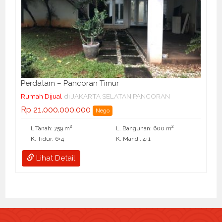
Perdatam – Pancoran Timur
Rumah Dijual
di JAKARTA SELATAN PANCORAN
Rp 21.000.000.000
Nego
2
2
L.Tanah: 759 m
L. Bangunan: 600 m
K. Tidur: 6+4
K. Mandi: 4+1
Lihat Detail