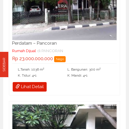
Perdatam – Pancoran
Rumah Dijual
di PANCORAN
Rp 23.000.000.000
Nego
SIDEBAR
2
2
L.Tanah: 1036 m
L. Bangunan: 300 m
K. Tidur: 4+1
K. Mandi: 4+1
Lihat Detail